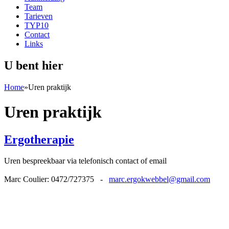
Team
Tarieven
TYP10
Contact
Links
U bent hier
Home
»
Uren praktijk
Uren praktijk
Ergotherapie
Uren bespreekbaar via telefonisch contact of email
Marc Coulier: 0472/727375 -
marc.ergokwebbel@gmail.com